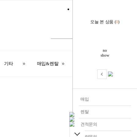
로그인
회원가입
고객센터
오늘 본 상품 (
0
)
no
show
기타
매입&렌탈
CS센터
회사소개
매입
렌탈
견적문의
대량문의