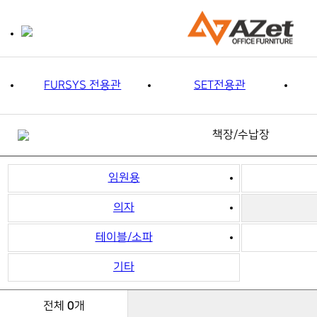
FURSYS 전용관
SET전용관
책장/수납장
임원용
의자
테이블/소파
기타
0
전체
개