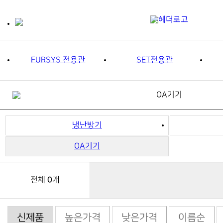
FURSYS 전용관
SET전용관
OA기기
냉난방기
OA기기
0
전체
개
신제품
높은가격
낮은가격
이름순